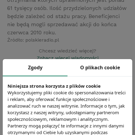
61 tysięcy osób. Ilość przydzielonych udziałów
będzie zależeć od stażu pracy. Beneficjenci
nie będą mogli sprzedawać akcji do końca
czerwca 2010 roku.
Źródło: polskieradio.pl
Chcesz wiedzieć więcej?
Zobacz więcej wiadomości
Zgody
O plikach cookie
Niniejsza strona korzysta z plików cookie
Wykorzystujemy pliki cookie do spersonalizowania treści
i reklam, aby oferować funkcje społecznościowe i
analizować ruch w naszej witrynie. Informacje o tym, jak
korzystasz z naszej witryny, udostępniamy partnerom
społecznościowym, reklamowym i analitycznym.
Partnerzy mogą połączyć te informacje z innymi danymi
otrzymanymi od Ciebie lub uzyskanymi podczas