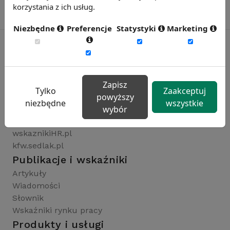
korzystania z ich usług.
Niezbędne
Preferencje
Statystyki
Marketing
Rynekpracy.pl
sedlak.pl
Zapisz
Tylko
Zaakceptuj
wynagrodzenia.pl
powyższy
niezbędne
wszystkie
raportyplacowe.pl
wybór
badaniaHR.pl
wskaznikiHR.pl
kfw.sedlak.pl
Publikacje i wskaźniki
Artykuły
Wiadomości
Słownik
Wskaźniki rynku pracy
Produkty i usługi