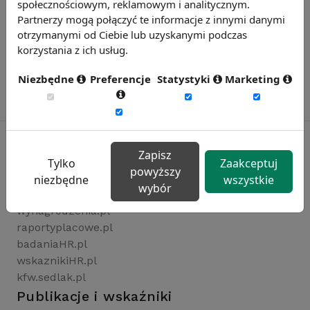
społecznościowym, reklamowym i analitycznym.
Partnerzy mogą połączyć te informacje z innymi danymi
otrzymanymi od Ciebie lub uzyskanymi podczas
korzystania z ich usług.
Niezbędne
Preferencje
Statystyki
Marketing
Zapisz
Tylko
Zaakceptuj
powyższy
Rynekpracy.pl
niezbędne
wszystkie
wybór
sedlak.pl
wynagrodzenia.pl
raportyplacowe.pl
badaniaHR.pl
wskaznikiHR.pl
kfw.sedlak.pl
Publikacje i wskaźniki