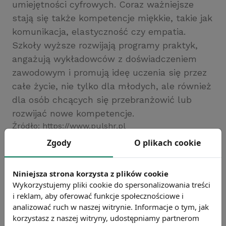
umiejętności cyfrowych. Coraz ważniejsze
stają się także kompetencje miękkie, takie jak
komunikacja, elastyczność czy empatia.
Szkoły wyższe rozwijają programy praktyk,
angażują wykładowców z doświadczeniem
zawodowym i promują ideę uczenia się przez
całe życie, nie tylko dla młodych, ale również
dla osób chcących się przebranżowić lub
rozwijać nowe kompetencje.
Źródło: https://www.pulshr.pl
Zgody
O plikach cookie
Chcesz wiedzieć więcej?
Zobacz więcej wiadomości
Niniejsza strona korzysta z plików cookie
Wykorzystujemy pliki cookie do spersonalizowania treści
i reklam, aby oferować funkcje społecznościowe i
analizować ruch w naszej witrynie. Informacje o tym, jak
korzystasz z naszej witryny, udostępniamy partnerom