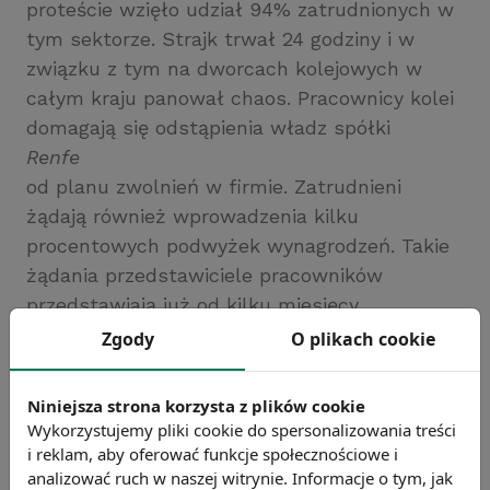
proteście wzięło udział 94% zatrudnionych w
tym sektorze. Strajk trwał 24 godziny i w
związku z tym na dworcach kolejowych w
całym kraju panował chaos. Pracownicy kolei
domagają się odstąpienia władz spółki
Renfe
od planu zwolnień w firmie. Zatrudnieni
żądają również wprowadzenia kilku
procentowych podwyżek wynagrodzeń. Takie
żądania przedstawiciele pracowników
przedstawiają już od kilku miesięcy.
Źródło: https://www.wnp.pl/
Zgody
O plikach cookie
Chcesz wiedzieć więcej?
Zobacz więcej wiadomości
Niniejsza strona korzysta z plików cookie
Wykorzystujemy pliki cookie do spersonalizowania treści
i reklam, aby oferować funkcje społecznościowe i
analizować ruch w naszej witrynie. Informacje o tym, jak