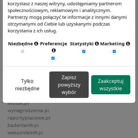
korzystasz z naszej witryny, udostępniamy partnerom
społecznościowym, reklamowym i analitycznym.
Partnerzy mogą połączyć te informacje z innymi danymi
otrzymanymi od Ciebie lub uzyskanymi podczas
korzystania z ich usług.
Niezbędne
Preferencje
Statystyki
Marketing
Zapisz
Tylko
Zaakceptuj
powyższy
niezbędne
wszystkie
wybór
Rynekpracy.pl
sedlak.pl
wynagrodzenia.pl
raportyplacowe.pl
badaniaHR.pl
wskaznikiHR.pl