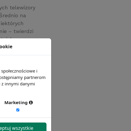
ych telewizory
Średnio na
iektórych
ie – twierdzi
etnich
cookie
j choroby
e społecznościowe i
 udostępniamy partnerom
e z innymi danymi
Marketing
eptuj wszystkie