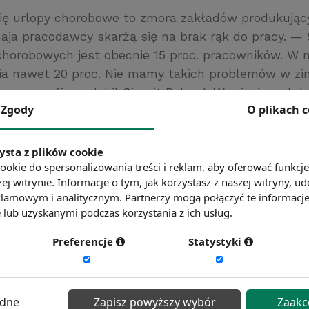
ię urlopy chorobowe to zmora zakładów produkując
aja pracodawcy skarżą się na brak rąk do pracy. — 
chorobowych jest obecnie 15 proc. pracowników. W n
ia nawet 20 proc. Nie mamy takich problemów w zim
, prezes firmy Jabil Circuit Poland. W miesiącach l
Zgody
O plikach 
iekają” do szarej strefy. Pod przykrywką przewlekłe
 większe pieniądze np. na budowie.
ysta z plików cookie
ookie do spersonalizowania treści i reklam, aby oferować funkcj
ć więcej?
Zobacz więcej wiadomości
ej witrynie. Informacje o tym, jak korzystasz z naszej witryny,
lamowym i analitycznym. Partnerzy mogą połączyć te informacj
lub uzyskanymi podczas korzystania z ich usług.
Preferencje
Statystyki
ędne
Zapisz powyższy wybór
Zaakc