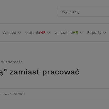
Wyszukaj
Wiedza
badania
HR
wskaźniki
HR
Raporty
Wiadomości
ują” zamiast pracować
odano: 13.03.2025