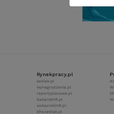
Rynekpracy.pl
P
sedlak.pl
Ar
wynagrodzenia.pl
W
raportyplacowe.pl
S
badaniaHR.pl
Ws
wskaznikiHR.pl
kfw.sedlak.pl