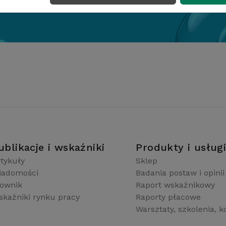
ublikacje i wskaźniki
Produkty i usług
tykuły
Sklep
iadomości
Badania postaw i opinii
łownik
Raport wskaźnikowy
kaźniki rynku pracy
Raporty płacowe
Warsztaty, szkolenia, k