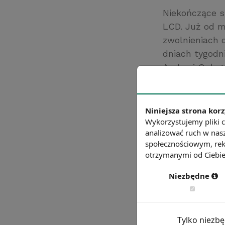
Niekończące s
LCD. Już od m
zwolnieniach 
dniach tygodn
Andrzej Gołyga
pracownicy „uc
zarabiają dużo
Źródło: pb.pl
Niniejsza strona korz
Wykorzystujemy pliki c
Chcesz wiedzie
analizować ruch w nasz
społecznościowym, rek
otrzymanymi od Ciebie 
Niezbędne
Tylko niezb