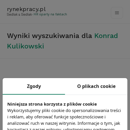
rynekpracy
.
pl
- HR oparty na faktach
Wyniki wyszukiwania dla
Konrad
Kulikowski
Rynekpracy.pl
Zgody
O plikach cookie
sedlak.pl
wynagrodzenia.pl
raportyplacowe.pl
Niniejsza strona korzysta z plików cookie
Wykorzystujemy pliki cookie do spersonalizowania treści
badaniaHR.pl
i reklam, aby oferować funkcje społecznościowe i
wskaznikiHR.pl
analizować ruch w naszej witrynie. Informacje o tym, jak
kfw.sedlak.pl
korzystasz z naszej witryny, udostępniamy partnerom