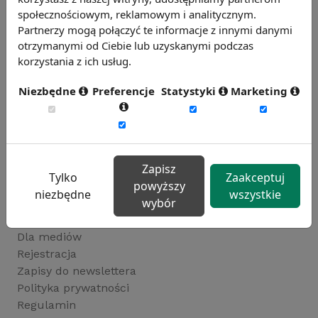
Publikacje i wskaźniki
społecznościowym, reklamowym i analitycznym.
Artykuły
Partnerzy mogą połączyć te informacje z innymi danymi
Wiadomości
otrzymanymi od Ciebie lub uzyskanymi podczas
Słownik
korzystania z ich usług.
Wskaźniki rynku pracy
Niezbędne
Preferencje
Statystyki
Marketing
Produkty i usługi
Sklep
Badania postaw i opinii
Raport wskaźnikowy
Raporty płacowe
Zapisz
Tylko
Zaakceptuj
Warsztaty, szkolenia, konferencje
powyższy
niezbędne
wszystkie
O nas
wybór
Kontakt
Dla mediów
Rejestracja
Zapisy do newslettera
Polityka prywatności
Regulamin