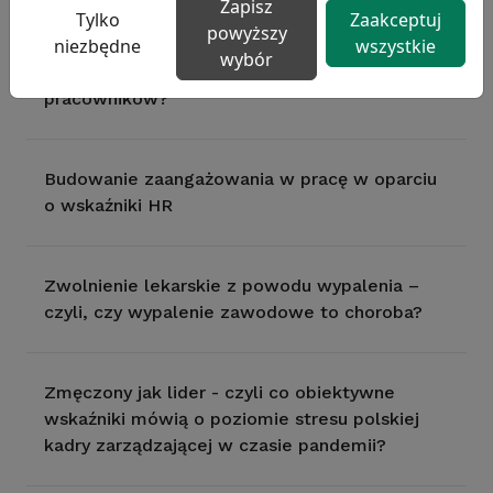
Zapisz
Tylko
Zaakceptuj
powyższy
niezbędne
wszystkie
wybór
Jak radzić sobie z absencją wśród
pracowników?
Budowanie zaangażowania w pracę w oparciu
o wskaźniki HR
Zwolnienie lekarskie z powodu wypalenia –
czyli, czy wypalenie zawodowe to choroba?
Zmęczony jak lider - czyli co obiektywne
wskaźniki mówią o poziomie stresu polskiej
kadry zarządzającej w czasie pandemii?