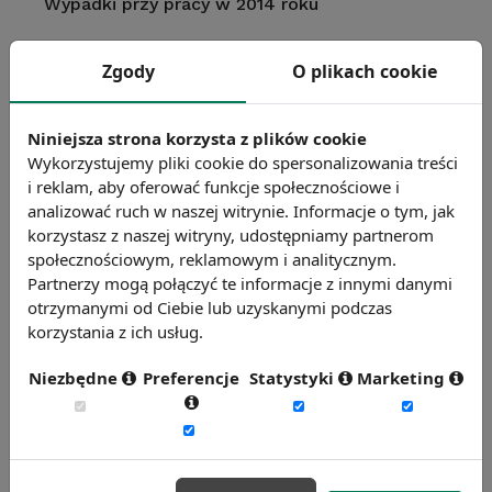
Wypadki przy pracy w 2014 roku
Zgody
O plikach cookie
Bezpieczeństwo i higiena pracy – Polska na tle
Unii Europejskiej
Niniejsza strona korzysta z plików cookie
Wykorzystujemy pliki cookie do spersonalizowania treści
i reklam, aby oferować funkcje społecznościowe i
Warunki pracy w Polsce
analizować ruch w naszej witrynie. Informacje o tym, jak
korzystasz z naszej witryny, udostępniamy partnerom
społecznościowym, reklamowym i analitycznym.
Czym jest mobbing i jak odbija się na
Partnerzy mogą połączyć te informacje z innymi danymi
efektywności firmy?
otrzymanymi od Ciebie lub uzyskanymi podczas
korzystania z ich usług.
Niezbędne
Preferencje
Statystyki
Marketing
Obciążenie pracą a efektywność
Na co uważać badając w firmie tematy
„wrażliwe”?