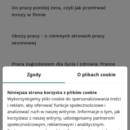
Do pracy poniżej zera, czyli jak przetrwać
mrozy w firmie
Obozy pracy - o ciemnych stronach pracy
sezonowej
Praca zagrożeniem dla życia i zdrowia: France
Telecom
Zgody
O plikach cookie
Niniejsza strona korzysta z plików cookie
Gorąco za oknem i za biurkiem – praca
Wykorzystujemy pliki cookie do spersonalizowania treści
podczas upałów
i reklam, aby oferować funkcje społecznościowe i
analizować ruch w naszej witrynie. Informacje o tym, jak
korzystasz z naszej witryny, udostępniamy partnerom
Z ergonomią na bakier – warunki pracy w
społecznościowym, reklamowym i analitycznym.
polskich biurach