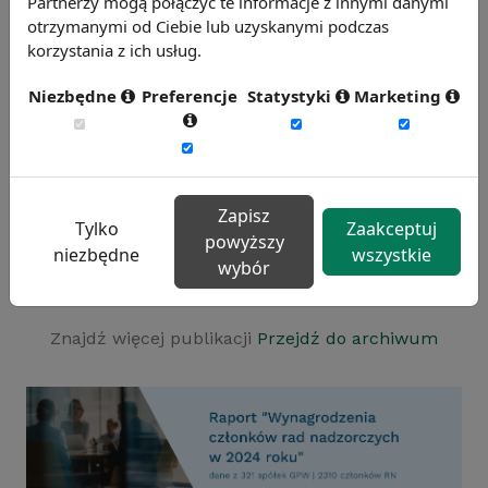
Partnerzy mogą połączyć te informacje z innymi danymi
otrzymanymi od Ciebie lub uzyskanymi podczas
korzystania z ich usług.
Zagrożenia zawodowe wiążą się nie tylko z
zawodami w których często dochodzi do
Niezbędne
Preferencje
Statystyki
Marketing
wypadków przy pracy. To także sytuacje w
których pracownik jest narażony na stres oraz
choroby zawodowe. Co ważne dotyczy to nie
tylko pracy fizycznej, ale również pracy
Zapisz
biurowej, która wymusza stałą pozycję ciała i
Tylko
Zaakceptuj
powyższy
może nieść za sobą negatywne konsekwencje
niezbędne
wszystkie
wybór
zdrowotne, np. otyłość, cukrzyca typu
drugiego, choroby kręgosłupa.
Znajdź więcej publikacji
Przejdź do archiwum