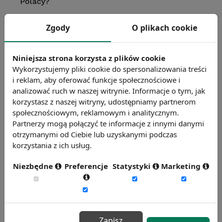
Polacy?
Zgody
O plikach cookie
Na czym polega nowa jakość benchmarkingu?
Niniejsza strona korzysta z plików cookie
Wykorzystujemy pliki cookie do spersonalizowania treści
Jak radzić sobie z absencją wśród
i reklam, aby oferować funkcje społecznościowe i
pracowników?
analizować ruch w naszej witrynie. Informacje o tym, jak
korzystasz z naszej witryny, udostępniamy partnerom
społecznościowym, reklamowym i analitycznym.
Prawo do urlopu - długość urlopu
Partnerzy mogą połączyć te informacje z innymi danymi
przysługującego pracownikom w Polsce i w
otrzymanymi od Ciebie lub uzyskanymi podczas
innych krajach. Przyznawanie urlopu,
korzystania z ich usług.
odwołanie z urlopu, ekwiwalent urlopowy.
Urlopy na żądanie, wypoczynkowe i bezpłatne.
Niezbędne
Preferencje
Statystyki
Marketing
Znajdź więcej publikacji
Przejdź do archiwum
Zapisz