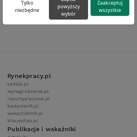
Tylko
Zaakceptuj
powyższy
niezbędne
wszystkie
wybór
Rynekpracy.pl
sedlak.pl
wynagrodzenia.pl
raportyplacowe.pl
badaniaHR.pl
wskaznikiHR.pl
kfw.sedlak.pl
Publikacje i wskaźniki