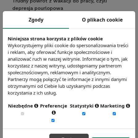
Trudny powrót z wakacji do pracy, czyli
depresja pourlopowa
Zgody
O plikach cookie
Święta, święta i po pracy
Niniejsza strona korzysta z plików cookie
Wykorzystujemy pliki cookie do spersonalizowania treści
i reklam, aby oferować funkcje społecznościowe i
Polak wypoczywa krótko
analizować ruch w naszej witrynie. Informacje o tym, jak
korzystasz z naszej witryny, udostępniamy partnerom
społecznościowym, reklamowym i analitycznym.
Prawo do urlopu - długość urlopu
Partnerzy mogą połączyć te informacje z innymi danymi
przysługującego pracownikom w Polsce i w
otrzymanymi od Ciebie lub uzyskanymi podczas
innych krajach. Przyznawanie urlopu,
korzystania z ich usług.
odwołanie z urlopu, ekwiwalent urlopowy.
Urlopy na żądanie, wypoczynkowe i bezpłatne.
Niezbędne
Preferencje
Statystyki
Marketing
Znajdź więcej publikacji
Przejdź do archiwum