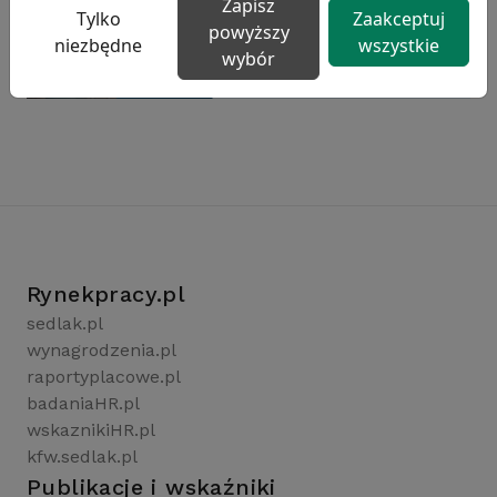
Zapisz
Tylko
Zaakceptuj
powyższy
niezbędne
wszystkie
wybór
Rynekpracy.pl
sedlak.pl
wynagrodzenia.pl
raportyplacowe.pl
badaniaHR.pl
wskaznikiHR.pl
kfw.sedlak.pl
Publikacje i wskaźniki