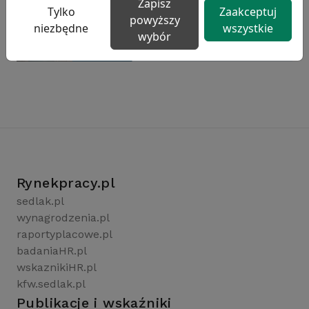
Zapisz
Tylko
Zaakceptuj
powyższy
niezbędne
wszystkie
wybór
Rynekpracy.pl
sedlak.pl
wynagrodzenia.pl
raportyplacowe.pl
badaniaHR.pl
wskaznikiHR.pl
kfw.sedlak.pl
Publikacje i wskaźniki