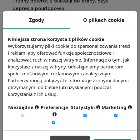
Trudny powrót z wakacji do pracy, czyli
depresja pourlopowa
Zgody
O plikach cookie
Święta, święta i po pracy
Niniejsza strona korzysta z plików cookie
Wykorzystujemy pliki cookie do spersonalizowania treści
i reklam, aby oferować funkcje społecznościowe i
Polak wypoczywa krótko
analizować ruch w naszej witrynie. Informacje o tym, jak
korzystasz z naszej witryny, udostępniamy partnerom
społecznościowym, reklamowym i analitycznym.
Prawo do urlopu - długość urlopu
Partnerzy mogą połączyć te informacje z innymi danymi
przysługującego pracownikom w Polsce i w
otrzymanymi od Ciebie lub uzyskanymi podczas
innych krajach. Przyznawanie urlopu,
korzystania z ich usług.
odwołanie z urlopu, ekwiwalent urlopowy.
Urlopy na żądanie, wypoczynkowe i bezpłatne.
Niezbędne
Preferencje
Statystyki
Marketing
Znajdź więcej publikacji
Przejdź do archiwum