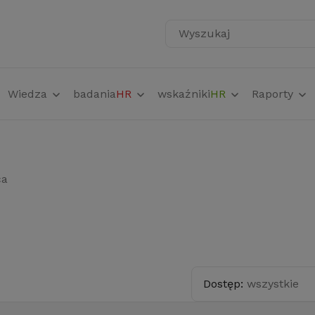
Wyszukaj
Wiedza
badania
HR
wskaźniki
HR
Raporty
ca
Dostęp:
wszystkie