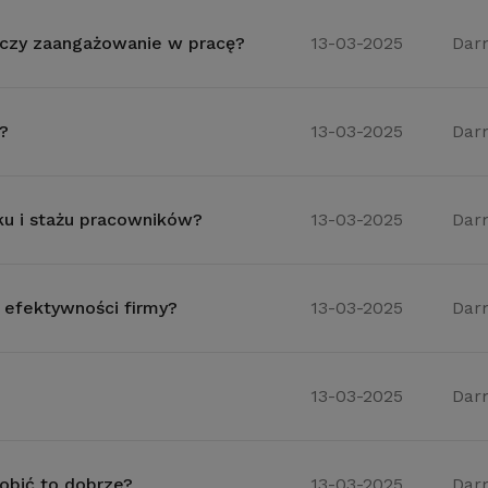
y czy zaangażowanie w pracę?
13-03-2025
Dar
?
13-03-2025
Dar
ku i stażu pracowników?
13-03-2025
Dar
a efektywności firmy?
13-03-2025
Dar
13-03-2025
Dar
robić to dobrze?
13-03-2025
Dar