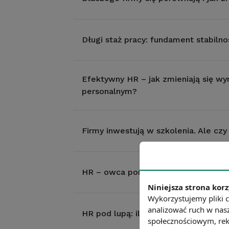
Długi staż pracy: fundament stabiln
Efektywny HR – jak zmieniają się w
personalnym?
Firmy inwestują w szkolenia. Ale czy
HR – owca portret własny
Niniejsza strona korz
Wykorzystujemy pliki c
analizować ruch w nasz
HR pod lupą: ile osób przypada na 
społecznościowym, rek