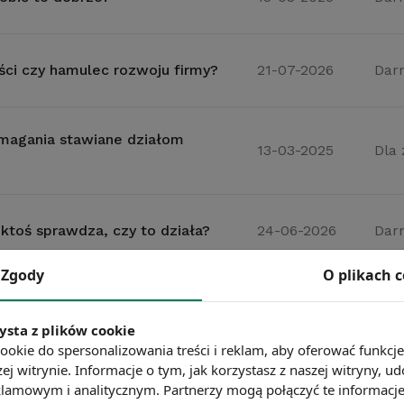
ości czy hamulec rozwoju firmy?
21-07-2026
Dar
ymagania stawiane działom
13-03-2025
Dla
 ktoś sprawdza, czy to działa?
24-06-2026
Dar
Zgody
O plikach 
13-03-2025
Dar
ysta z plików cookie
ookie do spersonalizowania treści i reklam, aby oferować funkcj
ej witrynie. Informacje o tym, jak korzystasz z naszej witryny,
jednego pracownika HR?
08-07-2026
Dar
lamowym i analitycznym. Partnerzy mogą połączyć te informacj