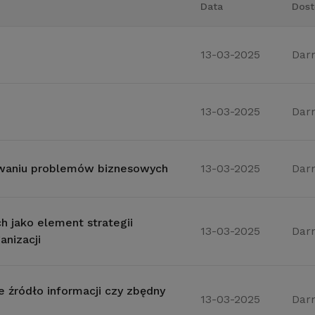
Data
Dost
13-03-2025
Dar
13-03-2025
Dar
ywaniu problemów biznesowych
13-03-2025
Dar
h jako element strategii
13-03-2025
Dar
anizacji
e źródło informacji czy zbędny
13-03-2025
Dar