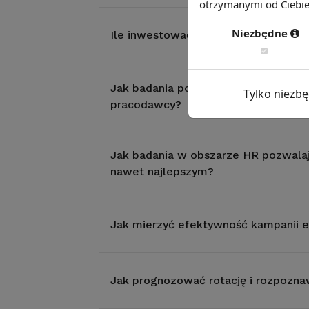
otrzymanymi od Ciebie 
Niezbędne
Ile inwestować w rozwój pracownik
Jak badania postaw i opinii praco
Tylko niezb
pracodawcy?
Jak badania w obszarze HR pozwala
nawet najlepszym?
Jak mierzyć efektywność kampanii 
Jak prognozować rotację i rozpozna