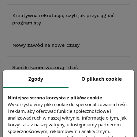
Kreatywna rekrutacja, czyli jak przyciągnąć
programistę
Nowy zawód na nowe czasy
Ścieżki karier wczoraj i dziś
Zgody
O plikach cookie
Ścieżki karier jako element zarządzania
zasobami ludzkimi w firmie
Niniejsza strona korzysta z plików cookie
Wykorzystujemy pliki cookie do spersonalizowania treści
i reklam, aby oferować funkcje społecznościowe i
analizować ruch w naszej witrynie. Informacje o tym, jak
Metody budowania ścieżek karier w firmie
korzystasz z naszej witryny, udostępniamy partnerom
społecznościowym, reklamowym i analitycznym.