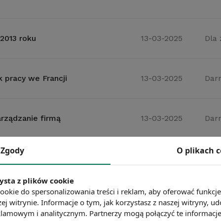
2013 roku
13-03-2025
Dla
 pracy we Francji
13-03-2025
Dar
rządzanie firmą
13-03-2025
Dar
Zgody
O plikach 
13-03-2025
Dar
ysta z plików cookie
ookie do spersonalizowania treści i reklam, aby oferować funkcj
Y?
13-03-2025
Dar
ej witrynie. Informacje o tym, jak korzystasz z naszej witryny,
lamowym i analitycznym. Partnerzy mogą połączyć te informacj