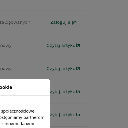
 zalogowanych
Zaloguj się
mowy
Czytaj artykuł
mowy
Czytaj artykuł
cookie
mowy
Czytaj artykuł
e społecznościowe i
mowy
Czytaj artykuł
 udostępniamy partnerom
e z innymi danymi