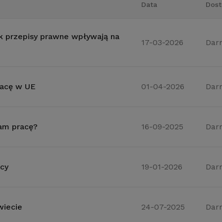
Data
Dost
jak przepisy prawne wpływają na
17-03-2026
Dar
racę w UE
01-04-2026
Dar
nam pracę?
16-09-2025
Dar
acy
19-01-2026
Dar
wiecie
24-07-2025
Dar