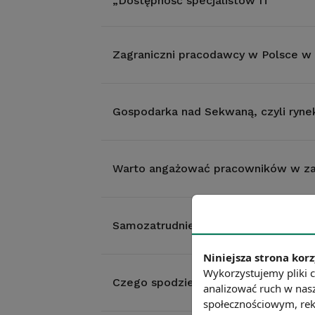
„Dostępność specjalistów IT”
Zagraniczni pracodawcy w Polsce w 
Gospodarka nad Sekwaną, czyli rynek
Warto angażować pracowników w za
Samozatrudnieni w Wielkiej Brytanii
Niniejsza strona korz
Wykorzystujemy pliki c
Czego spodziewać się po pokoleniu 
analizować ruch w nasz
społecznościowym, rek