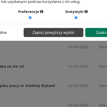
lub uzyskanymi podczas korzystania z ich usług.
13-03-2025
Dar
Preferencje
Statystyki
 w końcu się poprawia?
13-03-2025
Dla
ędne
Zapisz powyższy wybór
Zaakc
13-03-2025
Dar
ska na tle UE
13-03-2025
Dar
ynku pracy w Wielkiej Brytanii
13-03-2025
Dar
13-03-2025
Dla