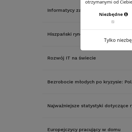
otrzymanymi od Ciebie 
Informatycy zamiast agentów
Niezbędne
Hiszpański rynek pracy. Czy sytuacja
Tylko niezb
Rozwój IT na świecie
Bezrobocie młodych po kryzysie: Pol
Najważniejsze statystyki dotyczące r
Europejczycy pracujący w domu