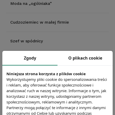
Moda na „ogólniaka”
Cudzoziemiec w małej firmie
Szef w spódnicy
Zgody
O plikach cookie
Nie żądamy urlopu na żądanie
Niniejsza strona korzysta z plików cookie
Bankructwa 2010 roku
Wykorzystujemy pliki cookie do spersonalizowania treści
i reklam, aby oferować funkcje społecznościowe i
analizować ruch w naszej witrynie. Informacje o tym, jak
korzystasz z naszej witryny, udostępniamy partnerom
Pracujący czy na utrzymaniu? Nowożeńcy na
społecznościowym, reklamowym i analitycznym.
rynku pracy
Partnerzy mogą połączyć te informacje z innymi danymi
otrzymanymi od Ciebie lub uzyskanymi podczas