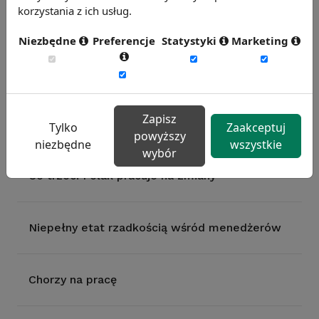
korzystania z ich usług.
Młodzi i bez pracy
Niezbędne
Preferencje
Statystyki
Marketing
Początek roku - najtrudniejszy na rynku pracy
Zapisz
Co drugi Polak nie skorzystał z L-4
Tylko
Zaakceptuj
powyższy
niezbędne
wszystkie
wybór
Co trzeci Polak pracuje na zmiany
Niepełny etat rzadkością wśród menedżerów
Chorzy na pracę