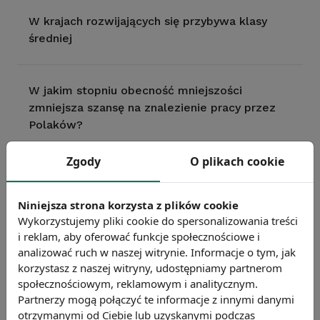
W krajach rozwijających się przybywa klasy
średniej
W jakim stopniu obecność mniejszości
zmniejsza szansę na znalezienie pracy przez
Polaków?
Zgody
O plikach cookie
W jakich zawodach w Warszawie w 2017 roku
było najwięcej bezrobotnych?
Niniejsza strona korzysta z plików cookie
Wykorzystujemy pliki cookie do spersonalizowania treści
i reklam, aby oferować funkcje społecznościowe i
W jakich zawodach najtrudniej znaleźć
analizować ruch w naszej witrynie. Informacje o tym, jak
pracowników?
korzystasz z naszej witryny, udostępniamy partnerom
społecznościowym, reklamowym i analitycznym.
Partnerzy mogą połączyć te informacje z innymi danymi
otrzymanymi od Ciebie lub uzyskanymi podczas
W jakich krajach UE Wielki Piątek jest dniem