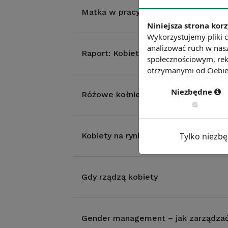
Matka w pracy – udogodnienia dla k
Niniejsza strona korz
Wykorzystujemy pliki c
analizować ruch w nasz
Raport: Kobieta na rynku pracy - si
społecznościowym, rek
otrzymanymi od Ciebie 
Niezbędne
Różowe kołnierzyki – przekleństwo 
Kobiety na rynku pracy. Czy są powo
Tylko niezb
Gdy rządzą kobiety
Gender management – jak zarządzać 