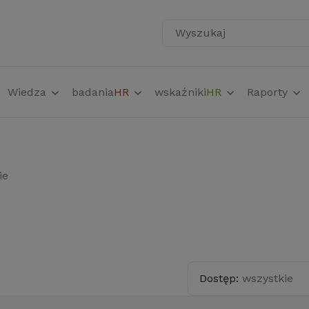
Wyszukaj
Wiedza
badania
HR
wskaźniki
HR
Raporty
ie
Dostęp:
wszystkie