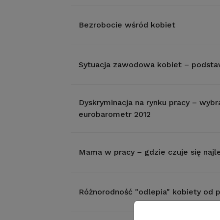
Bezrobocie wśród kobiet
Sytuacja zawodowa kobiet – podst
Dyskryminacja na rynku pracy – wybr
eurobarometr 2012
Mama w pracy – gdzie czuje się najle
Różnorodność "odlepia" kobiety od 