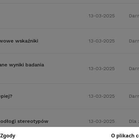
13-03-2025
Dar
awowe wskaźniki
13-03-2025
Dar
ane wyniki badania
13-03-2025
Dar
piej?
13-03-2025
Dar
podłogi stereotypów
13-03-2025
Dla
Zgody
O plikach 