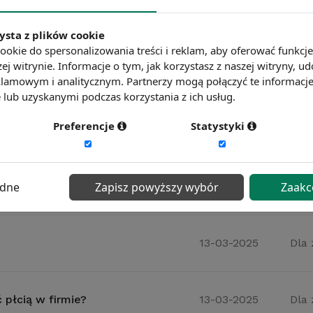
obiet wychowujących dzieci
13-03-2025
Dla
ysta z plików cookie
ookie do spersonalizowania treści i reklam, aby oferować funkcj
ej witrynie. Informacje o tym, jak korzystasz z naszej witryny,
edem mitów
13-03-2025
Dar
lamowym i analitycznym. Partnerzy mogą połączyć te informacj
lub uzyskanymi podczas korzystania z ich usług.
Preferencje
Statystyki
czy szansa?
13-03-2025
Dla
dy do niepokoju?
ędne
Zapisz powyższy wybór
13-03-2025
Zaakc
Dla
13-03-2025
Dla
płcią w firmie?
13-03-2025
Dla