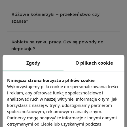
Różowe kołnierzyki – przekleństwo czy
szansa?
Kobiety na rynku pracy. Czy są powody do
niepokoju?
Zgody
O plikach cookie
Gdy rządzą kobiety
Niniejsza strona korzysta z plików cookie
Wykorzystujemy pliki cookie do spersonalizowania treści
Gender management – jak zarządzać płcią w
i reklam, aby oferować funkcje społecznościowe i
firmie?
analizować ruch w naszej witrynie. Informacje o tym, jak
korzystasz z naszej witryny, udostępniamy partnerom
społecznościowym, reklamowym i analitycznym.
Partnerzy mogą połączyć te informacje z innymi danymi
Obowiązki rodzinne kobiet a rynki pracy w UE
otrzymanymi od Ciebie lub uzyskanymi podczas