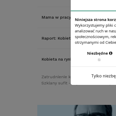
Mama w pracy – gdzie czuje się najle
Niniejsza strona korz
Wykorzystujemy pliki c
analizować ruch w nasz
społecznościowym, rek
Raport: Kobieta na rynku pracy - si
otrzymanymi od Ciebie 
Niezbędne
Kobieta na rynku pracy
Tylko niezb
Zatrudnienie kobiet: bariery i ich 
Szklany sufit - czyli czemu kobiety 