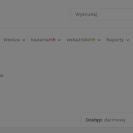
Wyszukaj
Wiedza
badania
HR
wskaźniki
HR
Raporty
ie
Dostęp:
darmowy