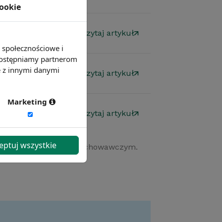
cookie
mowy
Czytaj artykuł
e społecznościowe i
 udostępniamy partnerom
e z innymi danymi
mowy
Czytaj artykuł
Marketing
mowy
Czytaj artykuł
eptuj wszystkie
lopie macierzyńskim i wychowawczym.