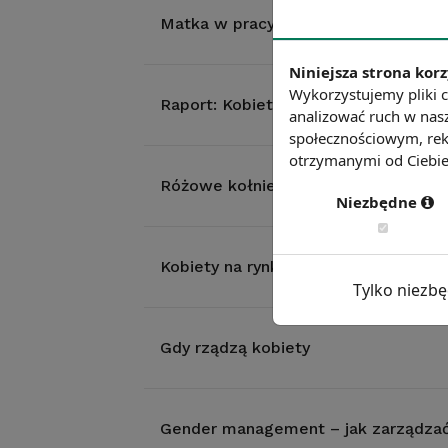
Matka w pracy – udogodnienia dla k
Niniejsza strona korz
Wykorzystujemy pliki c
Raport: Kobieta na rynku pracy - si
analizować ruch w nasz
społecznościowym, rek
otrzymanymi od Ciebie 
Różowe kołnierzyki – przekleństwo 
Niezbędne
Kobiety na rynku pracy. Czy są powo
Tylko niezb
Gdy rządzą kobiety
Gender management – jak zarządzać 