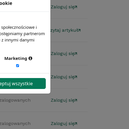
cookie
 zalogowanych
Zaloguj się
e społecznościowe i
mowy
Czytaj artykuł
 udostępniamy partnerom
e z innymi danymi
 zalogowanych
Zaloguj się
Marketing
 zalogowanych
Zaloguj się
eptuj wszystkie
 zalogowanych
Zaloguj się
 zalogowanych
Zaloguj się