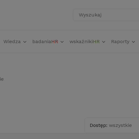
Wyszukaj
Wiedza
badania
HR
wskaźniki
HR
Raporty
ie
Dostęp:
wszystkie