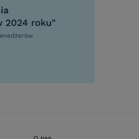
i
O nas