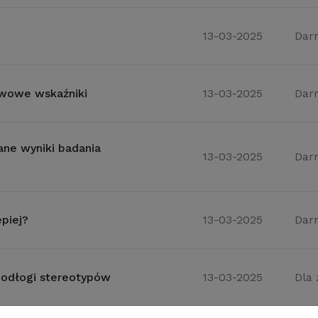
13-03-2025
Dar
awowe wskaźniki
13-03-2025
Dar
ane wyniki badania
13-03-2025
Dar
piej?
13-03-2025
Dar
podłogi stereotypów
13-03-2025
Dla