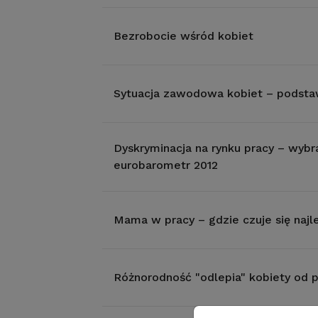
Bezrobocie wśród kobiet
Sytuacja zawodowa kobiet – podst
Dyskryminacja na rynku pracy – wybr
eurobarometr 2012
Mama w pracy – gdzie czuje się najle
Różnorodność "odlepia" kobiety od 