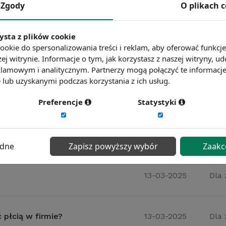
Zgody
O plikach 
obiet wychowujących dzieci
13-03-2025
Dla
ysta z plików cookie
ookie do spersonalizowania treści i reklam, aby oferować funkcj
edem mitów
13-03-2025
Dar
ej witrynie. Informacje o tym, jak korzystasz z naszej witryny,
lamowym i analitycznym. Partnerzy mogą połączyć te informacj
lub uzyskanymi podczas korzystania z ich usług.
czy szansa?
13-03-2025
Dla
Preferencje
Statystyki
dy do niepokoju?
13-03-2025
Dla
ędne
Zapisz powyższy wybór
Zaakc
13-03-2025
Dla
płcią w firmie?
13-03-2025
Dla