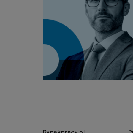
Rynekpracy.pl
P