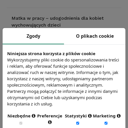
Matka w pracy – udogodnienia dla kobiet
wychowujących dzieci
Zgody
O plikach cookie
Raport: Kobieta na rynku pracy - siedem mitów
Niniejsza strona korzysta z plików cookie
Wykorzystujemy pliki cookie do spersonalizowania treści
i reklam, aby oferować funkcje społecznościowe i
Różowe kołnierzyki – przekleństwo czy
analizować ruch w naszej witrynie. Informacje o tym, jak
szansa?
korzystasz z naszej witryny, udostępniamy partnerom
społecznościowym, reklamowym i analitycznym.
Partnerzy mogą połączyć te informacje z innymi danymi
Kobiety na rynku pracy. Czy są powody do
otrzymanymi od Ciebie lub uzyskanymi podczas
niepokoju?
korzystania z ich usług.
Niezbędne
Preferencje
Statystyki
Marketing
Gdy rządzą kobiety