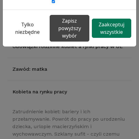
Gender management – jak zarządzać płcią w
Zapisz
firmie?
Tylko
Zaakceptuj
powyższy
niezbędne
wszystkie
wybór
Obowiązki rodzinne kobiet a rynki pracy w UE
Zawód: matka
Kobieta na rynku pracy
Zatrudnienie kobiet: bariery i ich
przełamywanie. Powrót do pracy po urodzeniu
dziecka, urlopie macierzyńskim i
wychowawczym. Szklany sufit - czyli czemu