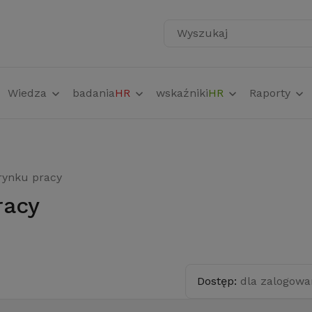
Wyszukaj
Wiedza
badania
HR
wskaźniki
HR
Raporty
rynku pracy
racy
Dostęp:
dla zalogow