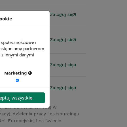
 zalogowanych
Zaloguj się
cookie
 zalogowanych
Zaloguj się
e społecznościowe i
 udostępniamy partnerom
e z innymi danymi
 zalogowanych
Zaloguj się
Marketing
 zalogowanych
Zaloguj się
eptuj wszystkie
y zatrudnienia, ich rolę w
acy), dzielenia pracy i outsourcingu
i Europejskiej i na świecie.