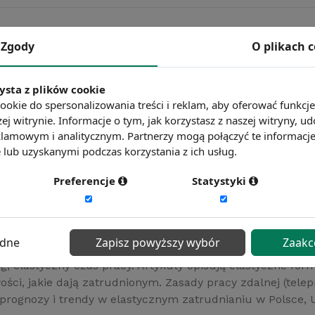
13-03-2025
Dla
Zgody
O plikach 
ysta z plików cookie
w od amerykańskich, czyli kilka
13-03-2025
Dla
ookie do spersonalizowania treści i reklam, aby oferować funkcj
ej witrynie. Informacje o tym, jak korzystasz z naszej witryny,
lamowym i analitycznym. Partnerzy mogą połączyć te informacj
lub uzyskanymi podczas korzystania z ich usług.
orma zatrudnienia
13-03-2025
Dla
Preferencje
Statystyki
odawcy
13-03-2025
Dla
ędne
Zapisz powyższy wybór
Zaakc
g, elastyczny czas pracy. Artykuły opisują elastyczne form
ści, jakie dają zatrudnionym. Zasady pracy zdalnej (telepr
rognozy i trendy w elastycznym zatrudnianiu w Polsce, Uni