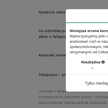
Syndrom włóczęgi
Niniejsza strona korz
Co odróżnia polskich telepracownikó
Wykorzystujemy pliki c
słów o telepracy
analizować ruch w nasz
społecznościowym, rek
otrzymanymi od Ciebie 
Kontrakt menedżerski – elastyczna f
Niezbędne
Telepraca – plusy i minusy dla prac
Tylko niezb
Umowy o dzieło i zlecenia, freelancin
zmniejszaniu kosztów pracy i możliwo
zatrudnienia. Opracowania pokazują p