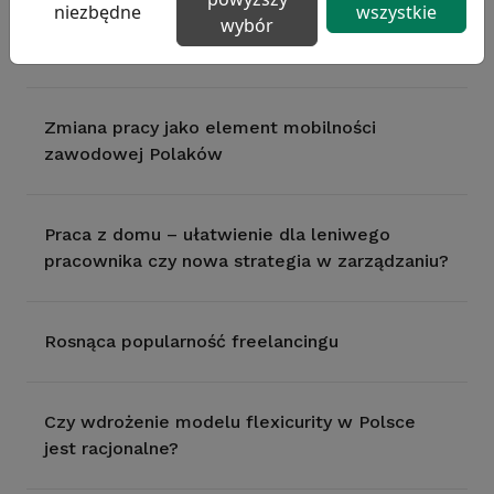
niezbędne
wszystkie
Sytuacja zawodowa kobiet – podstawowe
wybór
wskaźniki
Zmiana pracy jako element mobilności
zawodowej Polaków
Praca z domu – ułatwienie dla leniwego
pracownika czy nowa strategia w zarządzaniu?
Rosnąca popularność freelancingu
Czy wdrożenie modelu flexicurity w Polsce
jest racjonalne?