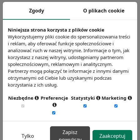
Zgody
O plikach cookie
Praca i wczasy to workation
Niniejsza strona korzysta z plików cookie
Wykorzystujemy pliki cookie do spersonalizowania treści
Mniejsze zainteresowanie pracą w
i reklam, aby oferować funkcje społecznościowe i
nadgodzinach
analizować ruch w naszej witrynie. Informacje o tym, jak
korzystasz z naszej witryny, udostępniamy partnerom
społecznościowym, reklamowym i analitycznym.
Absolwenci informatyki w krajach Unii
Partnerzy mogą połączyć te informacje z innymi danymi
Europejskiej i w Polsce
otrzymanymi od Ciebie lub uzyskanymi podczas
korzystania z ich usług.
Niezbędne
Preferencje
Statystyki
Marketing
Doradztwo edukacyjno-zawodowe w szkołach
Nowa klasa prekariatu
Zapisz
Tylko
Zaakceptuj
powyższy